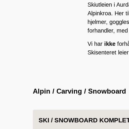
Skiutleien i Aur
Alpinkroa. Her t
hjelmer, goggles
forhandler, med 
Vi har
ikke
forhå
Skisenteret leie
Alpin / Carving / Snowboard
SKI / SNOWBOARD KOMPLET