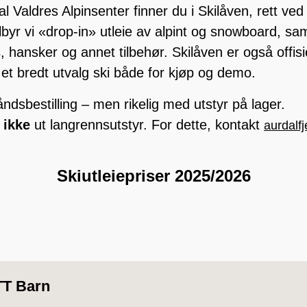
dal Valdres Alpinsenter finner du i Skilåven, rett v
ilbyr vi «drop-in» utleie av alpint og snowboard, s
, hansker og annet tilbehør. Skilåven er også offisie
et bredt utvalg ski både for kjøp og demo.
ndsbestilling – men rikelig med utstyr på lager.
r
ikke
ut langrennsutstyr. For dette, kontakt
aurdalfj
Skiutleiepriser 2025/2026
T Barn