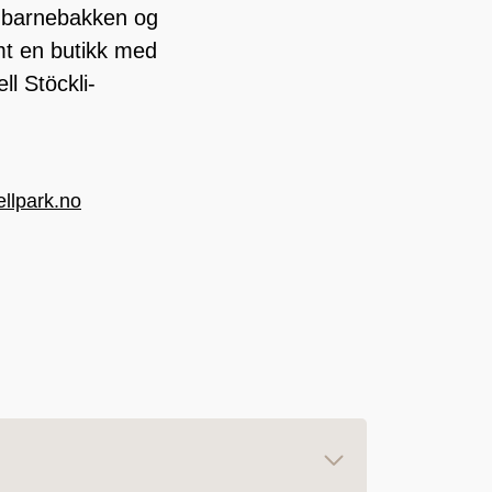
ed barnebakken og
amt en butikk med
ll Stöckli-
ellpark.no