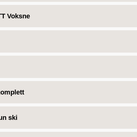
T Voksne
omplett
n ski