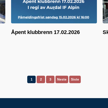
Åpent klubbrenn 17.02.2026
Sk
1
2
3
Neste
Siste