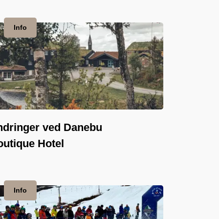
Info
ndringer ved Danebu
utique Hotel
Info