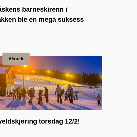
skens barneskirenn i
akken ble en mega suksess
Aktuelt
eldskjøring torsdag 12/2!