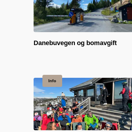
Danebuvegen og bomavgift
Info