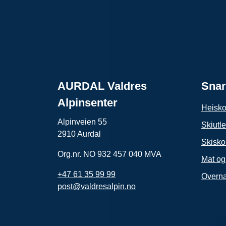
AURDAL Valdres
Snar
Alpinsenter
Heisko
Alpinveien 55
Skiutle
2910 Aurdal
Skisko
Org.nr. NO 932 457 040 MVA
Mat og
+47 61 35 99 99
Overna
post@valdresalpin.no