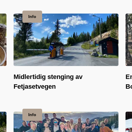
Info
Midlertidig stenging av
E
Fetjasetvegen
Bo
Info