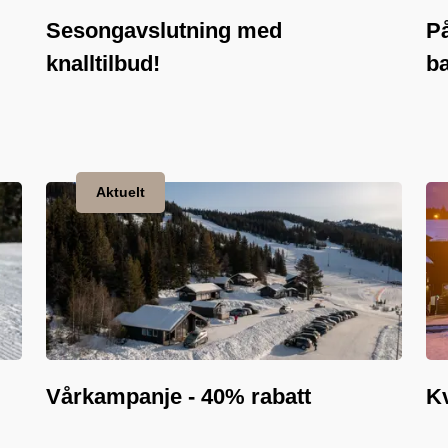
Sesongavslutning med
På
knalltilbud!
b
Aktuelt
Vårkampanje - 40% rabatt
Kv