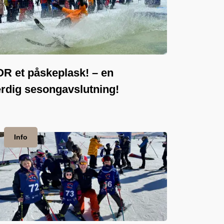
R et påskeplask! – en
rdig sesongavslutning!
Info