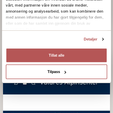
vårt, med partnerne våre innen sosiale medier,
annonsering og analysearbeid, som kan kombinere den
med annen informasjon du har gjort tilgjengelig for dem,
eller som de har samlet inn gjennom din bruk av
WTP nummer nede til venstre på hvit side
tjenestene deres.
Detaljer
Tillat alle
Tilpass